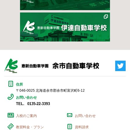
Twi
住所
〒046-0025 北海道余市郡余市町富沢町6-12
お問い合わせ
TEL.
0135-22-3393
入校のご案内
お問い合わせ
教習料金・プラン
資料請求