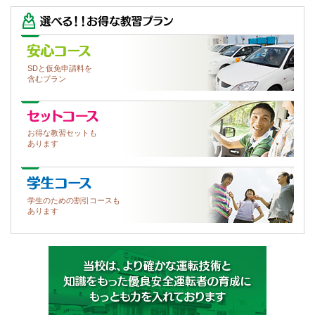
2025/6/6（金）
2026/8/2（日）
８月休校日
運転中の眠気対策！即効リフレッシュ5選と予防法
SDと仮免申請料を
含むプラン
2025/6/6（金）
2026/8/1（土）
臨時休校のお知らせ
車のエアコンで燃費低下？夏の賢い使い方と熱気を逃
す裏ワザ
お得な教習セットも
あります
2025/6/6（金）
７月休校日
2026/7/30（木）
高校生の免許取得！仮免許の期限6か月と3つの注意点
学生のための割引コースも
あります
2025/3/15（土）
６月休校日
2026/7/29（水）
大学生で車を持つメリット5選！通学や旅行などメリッ
ト
2025/3/15（土）
５月休校日