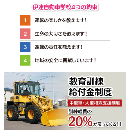
2026/7/28（火）
横断歩道は歩行者優先！一時停止の鉄則と罰則まとめ
2025/3/15（土）
４月休校日
2026/7/27（月）
初雪の冬道も安心！7月8月入校から備える安全運転
2024/12/16（月）
３月休校日
2026/7/26（日）
一時停止違反を防ぐコツ！完全に止まる足裏の感覚
2024/12/16（月）
２月休校日
2026/7/25（土）
S字・クランクのコツ！内輪差を掴んでぶつけない方法
2024/12/16（月）
１月の休校日
2026/7/24（金）