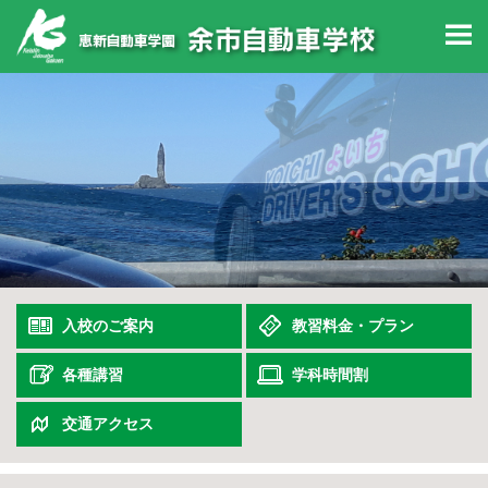
M
入校のご案内
教習料金・
プラン
各種講習
学科時間割
交通アクセス