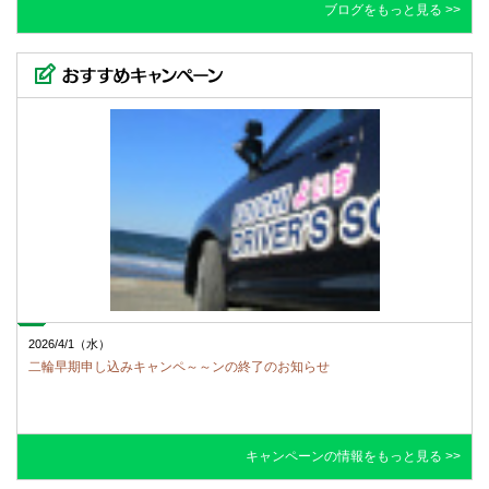
１月休校日
ブログをもっと見る >>
2026/8/6（木）
2025/10/2（木）
自動車学校は何時間で卒業？AT57時限の最短プラン
１２月休校日
2026/8/5（水）
2025/10/2（木）
サンダル運転は違反？反則金6千円の条件と危険な履物
１１月休校日
2026/8/4（火）
2025/10/2（木）
余市夏ドライブおすすめ5選！免許取ったら行きたいコ
１０月休校日
ース
2026/4/1（水）
二輪早期申し込みキャンペ～～ンの終了のお知らせ
2025/6/6（金）
2026/8/3（月）
９月休校日
はじめての車選び！軽自動車・コンパクトカーの魅力
キャンペーンの情報をもっと見る >>