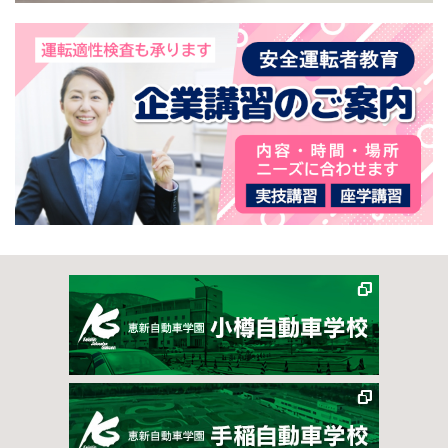
教習で雨の日は嫌？ポジティブにとらえるポイント
2026/7/23（木）
自動車保険今のままで大丈夫？免許取得後の手続き
2026/7/22（水）
準中型免許とは？普通車との違い・メリットを解説
2026/7/21（火）
自動車学校は自宅練習で上達！イメトレ5ステップ
2026/7/20（月）
後部座席シートベルト義務化とは？違反点数と免除条
件