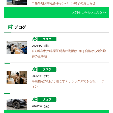
二輪早期お申込みキャンペーン終了のおしらせ
お知らせをもっと見る >>
2026/1/21（水）
2026二輪免許早期申し込みキャンペ～～～ン！
2026/8/9（日）
自動車学校の卒業証明書の期限は1年｜合格から免許取
得の全手順
2025/11/22（土）
３月休校日
2026/8/8（土）
卒業検定の朝どう過ごす？リラックスできる朝ルーテ
2025/11/22（土）
ィン
２月休校日
2026/8/7（金）
2025/11/22（土）
タイヤパンクの応急処置とどこに連絡すればよいのか